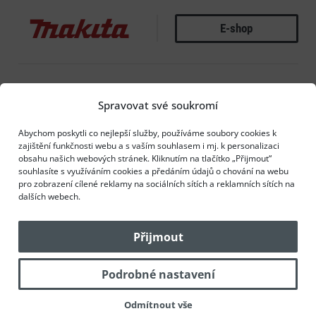
E-shop
MAKITA
E-shop
MATADOR
Spravovat své soukromí
Abychom poskytli co nejlepší služby, používáme soubory cookies k
zajištění funkčnosti webu a s vaším souhlasem i mj. k personalizaci
obsahu našich webových stránek. Kliknutím na tlačítko „Přijmout“
souhlasíte s využíváním cookies a předáním údajů o chování na webu
MITUTOYO
pro zobrazení cílené reklamy na sociálních sítích a reklamních sítích na
dalších webech.
Přijmout
E-shop
NAREX BUČOVICE
Podrobné nastavení
Odmítnout vše
E-shop
NAVAHO