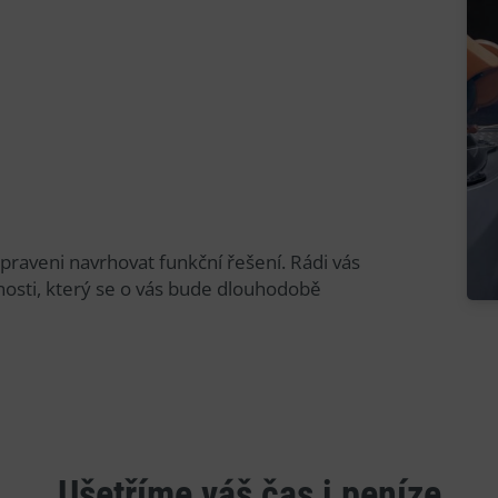
řipraveni navrhovat funkční řešení. Rádi vás
osti, který se o vás bude dlouhodobě
Ušetříme váš čas i peníze