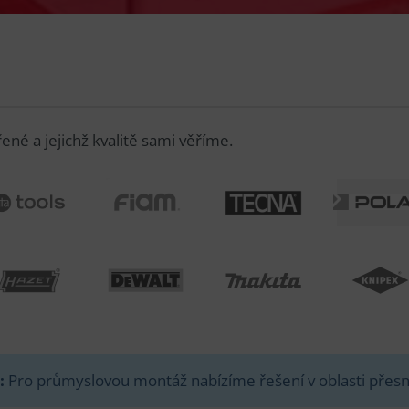
é a jejichž kvalitě sami věříme.
ATA TOOLS
FIAM
TECNA
POLAK
HAZET
DEWALT
MAKITA
KNIPEX
:
Pro průmyslovou montáž nabízíme řešení v oblasti přesn