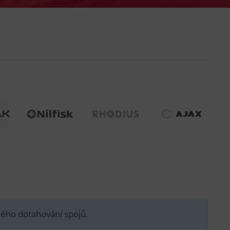
NILFISK
RHODIUS
AJAX
ALTO
ého dotahování spojů.