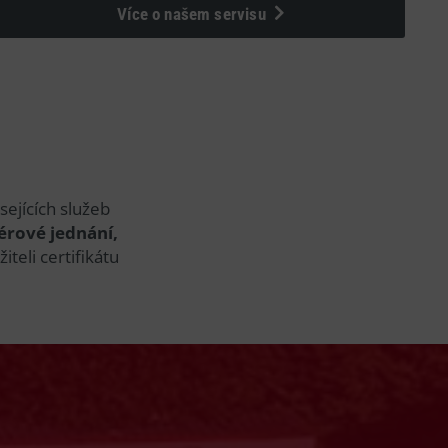
Více o našem servisu
ejících služeb
érové jednání,
teli certifikátu