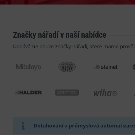
Značky nářadí v naší nabídce
Dodáváme pouze značky nářadí, které máme prověřen
MITUTOYO
BOW
STEINEL
HALDER
HEYTEC
WIHA
Dotahování a průmyslová automatizace