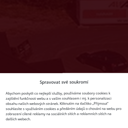
Spravovat své soukromí
Abychom poskytli co nejlepší služby, používáme soubory cookies k
65 000
ks
zajištění funkčnosti webu a s vaším souhlasem i mj. k personalizaci
obsahu našich webových stránek. Kliknutím na tlačítko „Přijmout“
souhlasíte s využíváním cookies a předáním údajů o chování na webu pro
zobrazení cílené reklamy na sociálních sítích a reklamních sítích na
dalších webech.