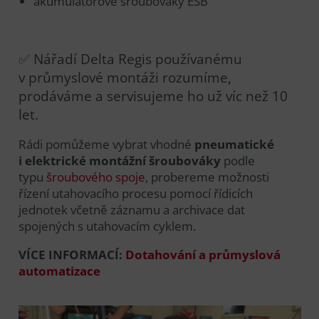
akumulátorové šroubováky ESB
✅ Nářadí Delta Regis používanému
v průmyslové montáži rozumíme,
prodáváme a servisujeme ho už víc než 10
let.
Rádi pomůžeme vybrat vhodné
pneumatické
i elektrické montážní šroubováky
podle
typu
šroubového spoje
, probereme možnosti
řízení utahovacího procesu pomocí řídicích
jednotek včetně záznamu a archivace dat
spojených s utahovacím cyklem.
VÍCE INFORMACÍ:
Dotahování a průmyslová
automatizace