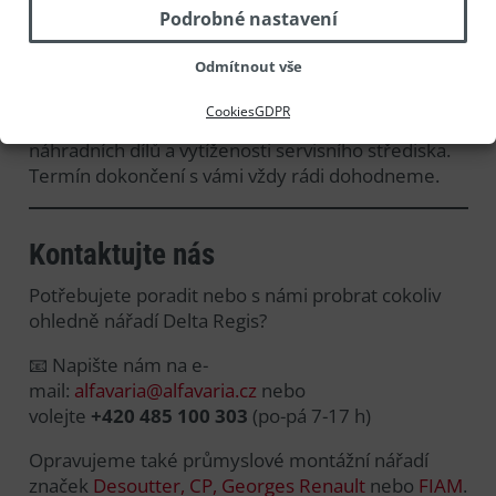
Podrobné nastavení
5. Oprava stroje
Odmítnout vše
Po obdržení objednávky obratem zahájíme opravu
Cookies
GDPR
stroje. Délka trvání opravy záleží na dostupnosti
náhradních dílů a vytíženosti servisního střediska.
Termín dokončení s vámi vždy rádi dohodneme.
Kontaktujte nás
Potřebujete poradit nebo s námi probrat cokoliv
ohledně nářadí Delta Regis?
📧 Napište nám na e-
mail:
alfavaria@alfavaria.cz
nebo
volejte
+420 485 100 303
(po-pá 7-17 h)
Opravujeme také průmyslové montážní nářadí
značek
Desoutter, CP, Georges Renault
nebo
FIAM
.